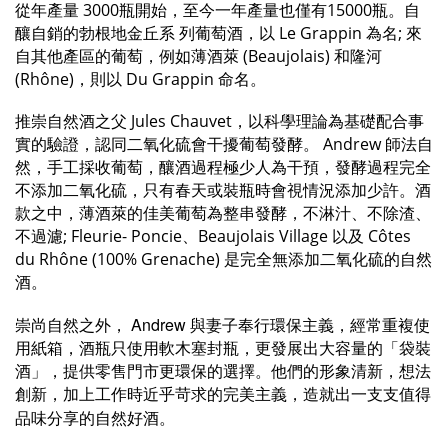
從年產量 3000瓶開始，至今一年產量也僅有15000瓶。自
釀自銷的勃根地金丘系 列葡萄酒，以 Le Grappin 為名; 來
自其他產區的葡萄，例如薄酒萊 (Beaujolais) 和隆河
(Rhône)，則以 Du Grappin 命名。
推崇自然酒之父 Jules Chauvet，以科學理論為基礎配合事
實的驗證，認同二氧化硫會干擾葡萄發酵。 Andrew 師法自
然，手工採收葡萄，釀酒過程極少人為干預，發酵過程完全
不添加二氧化硫，只有春天或裝瓶時會視情況添加少許。酒
款之中，薄酒萊的佳美葡萄為整串發酵，不淋汁、不除渣、
不過濾; Fleurie- Poncie、Beaujolais Village 以及 Côtes
du Rhône (100% Grenache) 是完全無添加二氧化硫的自然
酒。
Andrew
崇尚自然之外，
與妻子奉行環保主義，經常重複使
用紙箱，酒瓶只使用軟木塞封瓶，更發展出大容量的「袋裝
酒」，提供零售門市更環保的選擇。他們的形象清新，想法
創新，加上工作時近乎苛求的完美主義，造就出一支支值得
品味分享的自然好酒。