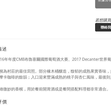
若想購買
聯絡我
描述
016年年度CMB布魯塞爾國際葡萄酒大賽、2017 Decanter
檳為村莊的最佳寫照。部分橡木桶釀造，馥郁的成熟果實香味，
摩卡咖啡的餘韻；入口迎來豐滿成熟的桃子與杏仁風味，最後則
緻微妙的香檳，用於餐前開胃酒或是餐間搭配料理都非常適合。
評價