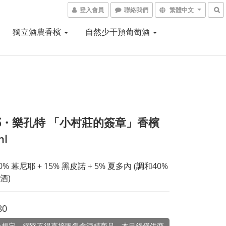
登入會員
聯絡我們
繁體中文
獨立酒農香檳
自然少干預葡萄酒
・樂孔特 「小村莊的簽章」香檳
ml
 80% 幕尼耶 + 15% 黑皮諾 + 5% 夏多內 (調和40%
酒)
80
令規定，網路不得直接販售含酒精商品。本目錄僅供商