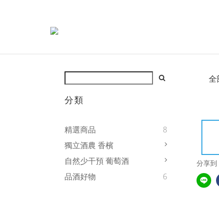
全
分類
精選商品
8
獨立酒農 香檳
自然少干預 葡萄酒
分享到
品酒好物
6