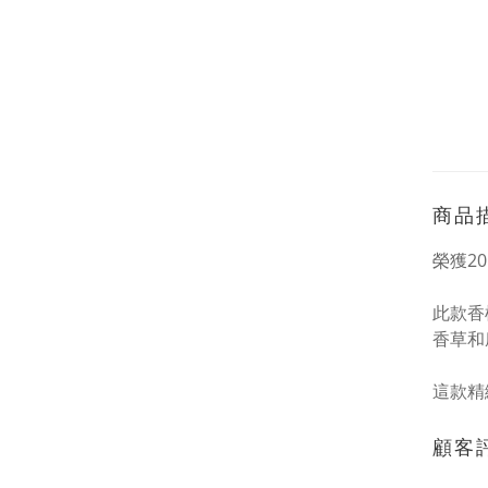
商品
榮獲2
此款香
香草和
這款精
顧客