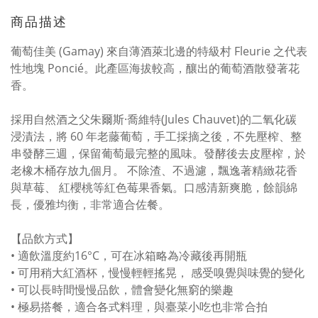
商品描述
葡萄佳美 (Gamay) 來自薄酒萊北邊的特級村 Fleurie 之代表
性地塊 Poncié。此產區海拔較高，釀出的葡萄酒散發著花
香。
採用自然酒之父朱爾斯·喬維特(Jules Chauvet)的二氧化碳
浸漬法，將 60 年老藤葡萄，手工採摘之後，不先壓榨、整
串發酵三週，保留葡萄最完整的風味。發酵後去皮壓榨，於
老橡木桶存放九個月。 不除渣、不過濾，飄逸著精緻花香
與草莓、 紅櫻桃等紅色莓果香氣。口感清新爽脆，餘韻綿
長，優雅均衡，非常適合佐餐。
【品飲方式】
• 適飲溫度約16°C，可在冰箱略為冷藏後再開瓶
• 可用稍大紅酒杯，慢慢輕輕搖晃， 感受嗅覺與味覺的變化
• 可以長時間慢慢品飲，體會變化無窮的樂趣
•
極易搭餐，適合各式料理，與臺菜小吃也非常合拍