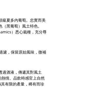
的頂級夏多內葡萄。忠實而美
村的黑色（黑葡萄）風土特色。
namics）悉心栽種，充分尊
不過濾，保留原始風味，微補
z 透過酒液，傳遞其對風土
滿的熱情。品飲時感官上自然
極其有限的產量，稀有而珍