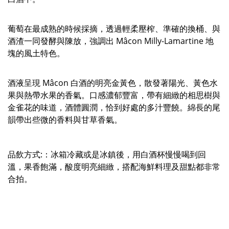
葡萄在最成熟的時候採摘，透過輕柔壓榨、準確的換桶、與
酒渣一同發酵與陳放，強調出 Mâcon Milly-Lamartine 地
塊的風土特色。
酒液呈現 Mâcon 白酒的明亮金黃色，散發著陽光、黃色水
果與熱帶水果的香氣。口感濃郁豐富，帶有細緻的相思樹與
金雀花的味道，酒體圓潤，恰到好處的多汁豐饒。綿長的尾
韻帶出些微的香料與甘草香氣。
品飲方式:：冰箱冷藏或是冰鎮後，用白酒杯慢慢喝到回
溫，果香飽滿，酸度明亮細緻，搭配海鮮料理及甜點都非常
合拍。