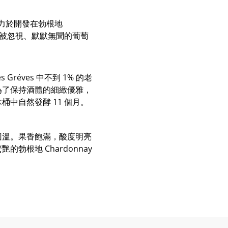
婦致力於開發在勃根地
但卻被忽視、默默無聞的葡萄
Gréves 中不到 1% 的老
為了保持酒體的細緻優雅，
中自然發酵 11 個月。
回溫。果香飽滿，酸度明亮
勃根地 Chardonnay