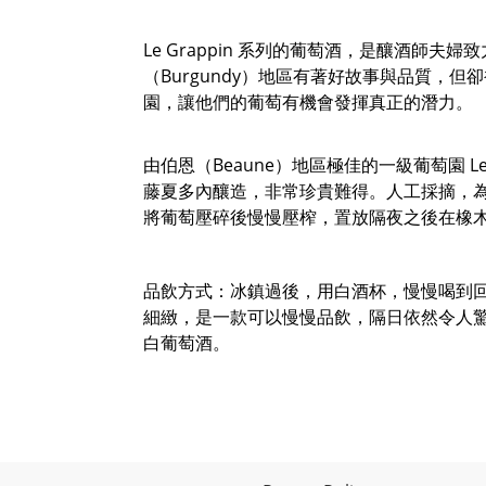
Le Grappin 系列的葡萄酒，是釀酒師夫
（Burgundy）地區有著好故事與品質，
園，讓他們的葡萄有機會發揮真正的潛力。
由伯恩（Beaune）地區極佳的一級葡萄園 Les 
藤夏多內釀造，非常珍貴難得。人工採摘，
將葡萄壓碎後慢慢壓榨，置放隔夜之後在橡木桶
品飲方式：冰鎮過後，用白酒杯，慢慢喝到
細緻，是一款可以慢慢品飲，隔日依然令人驚艷的
白葡萄酒。