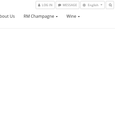
LOG IN
MESSAGE
English
bout Us
RM Champagne
Wine