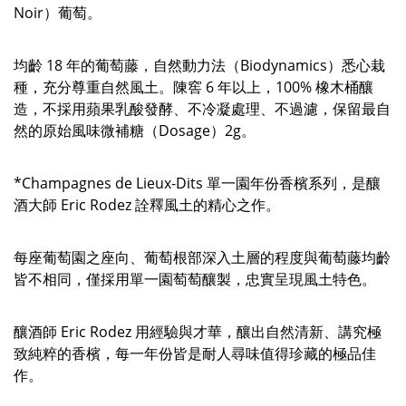
Noir）葡萄。
均齡 18 年的葡萄藤，自然動力法（Biodynamics）悉心栽
種，充分尊重自然風土。陳窖 6 年以上，100% 橡木桶釀
造，不採用蘋果乳酸發酵、不冷凝處理、不過濾，保留最自
然的原始風味微補糖（Dosage）2g。
*Champagnes de Lieux-Dits 單一園年份香檳系列，是釀
酒大師 Eric Rodez 詮釋風土的精心之作。
每座葡萄園之座向、葡萄根部深入土層的程度與葡萄藤均齡
皆不相同，僅採用單一園萄萄釀製，忠實呈現風土特色。
釀酒師 Eric Rodez 用經驗與才華，釀出自然清新、講究極
致純粹的香檳，每一年份皆是耐人尋味值得珍藏的極品佳
作。